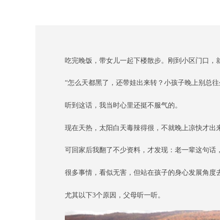
吃完晚饭，带女儿一起下楼散步。刚到小区门口，
“怎么天都黑了，还带娃出来转？小孩子晚上别总往
听到这话，我当时心里还挺不服气的。
现在天热，太阳白天毒辣得很，不就晚上凉快才出
可回家后我翻了不少资料，才发现：老一辈这句话
很多事情，看似无害，但站在孩子的身心发展角度
尤其以下3个原因，父母听一听。