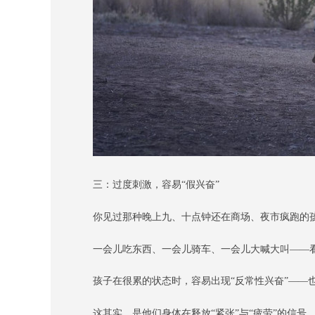
三：过度刺激，容易“假兴奋”
你见过那种晚上九、十点钟还在商场、夜市疯跑的
一会儿吃东西、一会儿骑车、一会儿大喊大叫——看
孩子在很累的状态时，容易出现“反常性兴奋”——
这其实，是他们身体在释放“紧张”与“疲劳”的信号