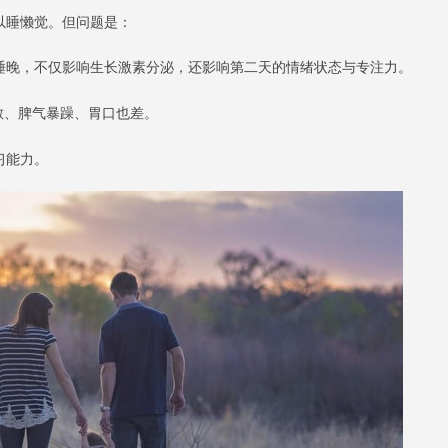
以睡懒觉。但问题是：
睡晚，不仅影响生长激素分泌，还影响第二天的情绪状态与专注力。
散、脾气暴躁、胃口也差。
习能力。