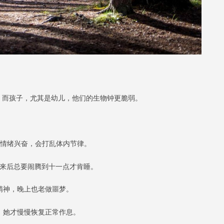
。而孩子，尤其是幼儿，他们的生物钟更脆弱。
+情绪兴奋，会打乱体内节律。
回来后总要闹腾到十一点才肯睡。
精神，晚上也老做噩梦。
，她才慢慢恢复正常作息。