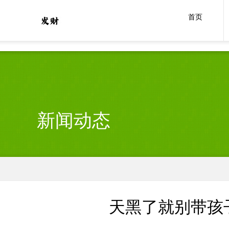
欧陆注册
首页
新闻动态
天黑了就别带孩子